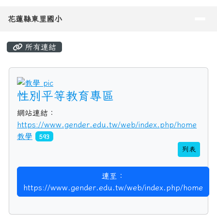
教學
593
列表
連至：
https://www.gender.edu.tw/web/index.php/home
左邊區域內容
網站架構導覽
傳承百十載
歷史沿革
東里校歌
校景寫真
東里校徽
校史文物
老照片展
歷任教職
歷任校長
畢業照
110校慶網