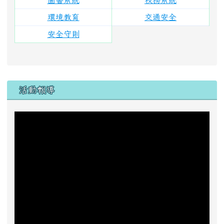
助學捐款
一、 戶名：
花蓮縣富里鄉東里國民小學
二、銀行代號：
6210043( 花蓮縣富里鄉農會 )
三、帳號：