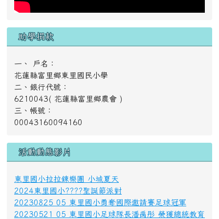
東里國小拉拉鍊樂團 小城夏天
2024東里國小????聖誕節派對
20230825 05 東里國小勇奪國際邀請賽足球冠軍
20230521 05 東里國小足球隊長潘禹彤 榮獲總統教育
獎
20230516 10 東里國小女足世界盃奪冠 凱旋歸來富里
公所貼紅榜發獎金
好站推薦
[
more...
]