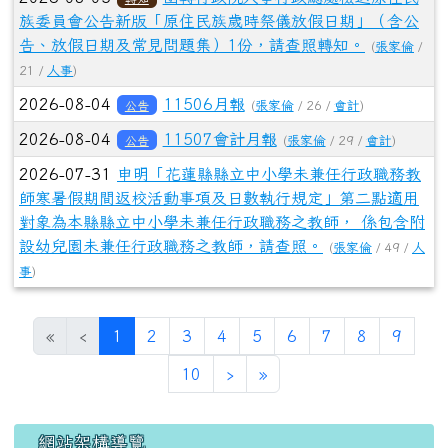
(目前頁次)
«
‹
1
2
3
4
5
6
7
8
9
下一頁
最後頁
10
›
»
左邊區域內容
網站架構導覽
傳承百十載
歷史沿革
東里校歌
校景寫真
東里校徽
校史文物
老照片展
歷任教職
歷任校長
畢業照
110校慶網
學校簡介
本校位置
願景與分析