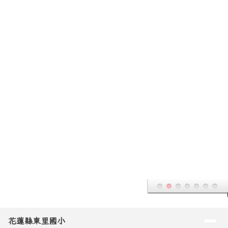
花蓮縣東里國小
跳至主內容區
導覽列
花蓮縣東里國小
頁尾區域
主內容區域
本站消息
文章列表
2026-08-06
請協助轉知「廉能共好．法律倫理深
轉知
耕」專案法紀教育訓練相關教材業置於「政風業務專
區」，以利同仁延續學習及利用，請查照。
(
張家倫
/ 17 /
人
事
)
2026-08-05
銓敘部建置「公務人員退休所得重審
轉知
後實發金額試算器」，請轉知退休人員多加利用，轉請查
照。
(
張家倫
/ 18 /
人事
)
2026-08-05
本府與傑升通信股份有限公司簽訂特
轉知
約商店消費優惠合約，請查照。