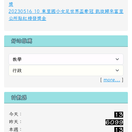
計數器
今天：
昨天：
本週：
本月：
總計：
【花蓮縣富里鄉東里國民小學 Hualien County
Dongli Elementary School】
【電話：03-8861161】 【傳真：03-8861050】
【網站管理者：connie.hong1030@gmail.com】
【地址：(983)花蓮縣富里鄉東里村道化路74號
[本
校位置]
No.74, Daohua Rd., Dongli Vil., Fuli Township,
Hualien County 983, Taiwan (R.O.C.)】