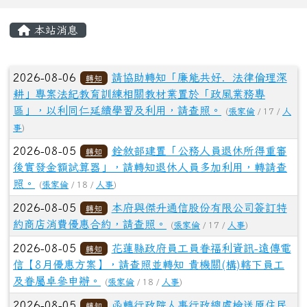
(
張家倫
/ 17 /
人事
)
2026-08-05
花蓮縣政府員工員眷福利資訊-遠傳電
轉知
信【8月優惠方案】，請查照並轉知 貴機關(構)轄下員工
及眷屬卓參申辦。
(
張家倫
/ 18 /
人事
)
2026-08-05
函轉行政院人事行政總處檢送原住民
轉知
族委員會公告新版「原住民族歲時祭儀放假日期」（含公
告、放假日期及常見問題集）1份，請查照轉知。
(
張家倫
/
21 /
人事
)
2026-08-04
11506月報
公告
(
張家倫
/ 26 /
會計
)
2026-08-04
11507會計月報
公告
(
張家倫
/ 29 /
會計
)
2026-07-31
申明「花蓮縣縣立中小學未兼任行政職務教
師寒暑假期間返校活動事項及日數執行規定」第二點適用
對象為本縣縣立中小學未兼任行政職務之教師， 係包含附
設幼兒園未兼任行政職務之教師，請查照。
(
張家倫
/ 49 /
人
事
)