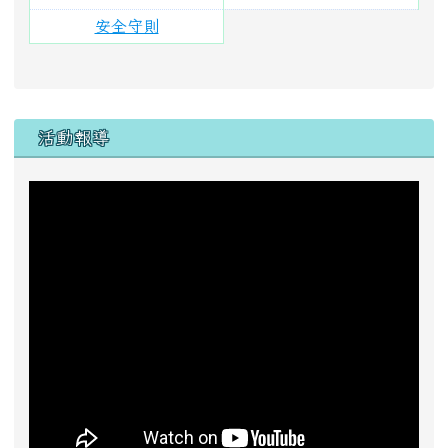
助學捐款
一、 戶名：
花蓮縣富里鄉東里國民小學
二、銀行代號：
6210043( 花蓮縣富里鄉農會 )
三、帳號：
00043160094160
活動動態影片