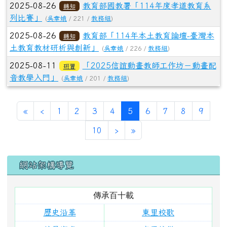
下一頁
最後頁
10
›
»
左邊區域內容
網站架構導覽
傳承百十載
歷史沿革
東里校歌
校景寫真
東里校徽
校史文物
老照片展
歷任教職
歷任校長
畢業照
110校慶網
學校簡介
本校位置
願景與分析
學校特色
課程計畫