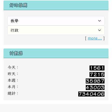
今天：
昨天：
本週：
本月：
總計：
【花蓮縣富里鄉東里國民小學 Hualien County
Dongli Elementary School】
【電話：03-8861161】 【傳真：03-8861050】
【網站管理者：connie.hong1030@gmail.com】
【地址：(983)花蓮縣富里鄉東里村道化路74號
[本
校位置]
No.74, Daohua Rd., Dongli Vil., Fuli Township,
Hualien County 983, Taiwan (R.O.C.)】