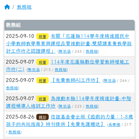
2025-09-07
【免費教師AI工作坊】
研習
(
陳羽涵
/ 244 /
教務組
)
2025-09-07
為推動本縣114學年度精進計畫-中階
研習
課程領導人培訓工作坊
(
陳羽涵
/ 223 /
教務組
)
2025-08-26
信誼基金會出版《遊戲的力量：1-8歲
轉知
孩子的共玩指南》特刊提供【免費免運贈送】
(
吳幸娥
/ 217
/
教務組
)
2025-08-26
教育部國教署「114年度孝道教育系
轉知
列比賽」
(
吳幸娥
/ 221 /
教務組
)
2025-08-26
教育部「114年本土教育論壇-臺灣本
轉知
土教育教材研析與創新」
(
吳幸娥
/ 226 /
教務組
)
2025-08-11
「2025信誼動畫教師工作坊－動畫配
研習
音教學入門」
(
吳幸娥
/ 201 /
教務組
)
第一頁
上一頁
(目前頁次)
«
‹
1
2
3
4
5
6
7
8
9