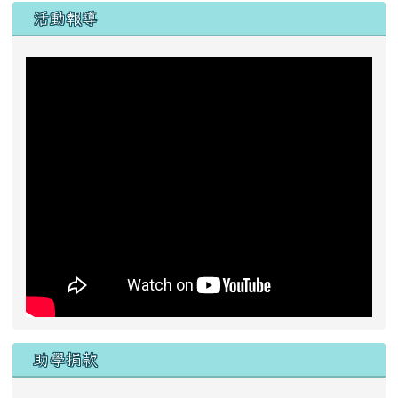
助學捐款
一、 戶名：
花蓮縣富里鄉東里國民小學
二、銀行代號：
6210043( 花蓮縣富里鄉農會 )
三、帳號：
00043160094160
活動動態影片
東里國小拉拉鍊樂團 小城夏天