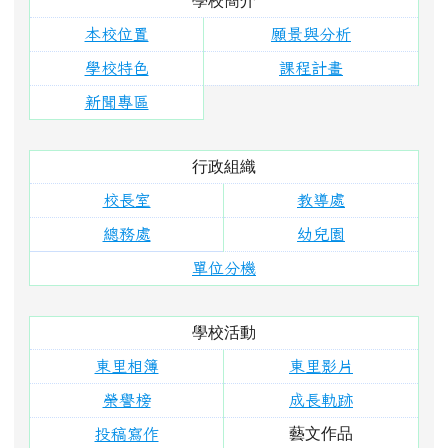
學校活動
東里相簿
東里影片
榮譽榜
成長軌跡
藝文作品
投稿寫作
校務行政
行事曆
檔案下載
圖書系統
校務系統
環境教育
交通安全
安全守則
右邊區域內容
活動報導