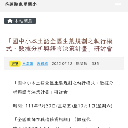
時間: 111年9月30日(星期五)至10月1日(星期六)
「全國教師在職進修資訊網」（課程代
號:3499097）(http://www4.inservice.edu.tw/
全程參加本研習人員，核給研習時數 10 小時
左邊區域內容
網站架構導覽
傳承百十載
歷史沿革
東里校歌
校景寫真
東里校徽
校史文物
老照片展