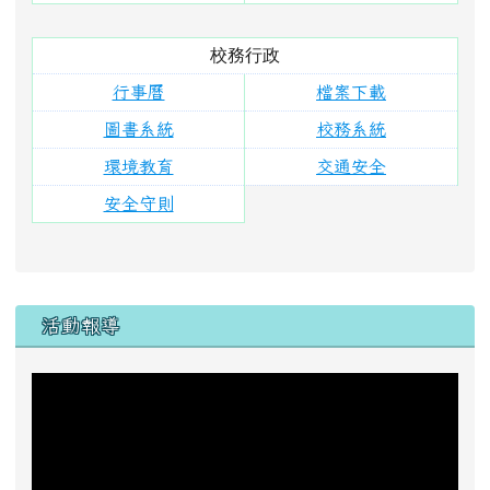
助學捐款
一、 戶名：
花蓮縣富里鄉東里國民小學