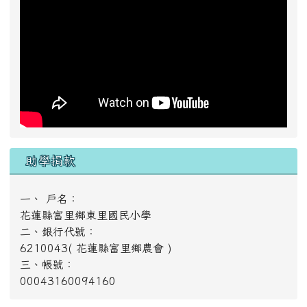
二、銀行代號：
6210043( 花蓮縣富里鄉農會 )
三、帳號：
00043160094160
活動動態影片
東里國小拉拉鍊樂團 小城夏天
2024東里國小????聖誕節派對
20230825 05 東里國小勇奪國際邀請賽足球冠軍
20230521 05 東里國小足球隊長潘禹彤 榮獲總統教育
獎
20230516 10 東里國小女足世界盃奪冠 凱旋歸來富里
公所貼紅榜發獎金
好站推薦