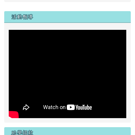
助學捐款
一、 戶名：
花蓮縣富里鄉東里國民小學
二、銀行代號：
6210043( 花蓮縣富里鄉農會 )
三、帳號：
00043160094160