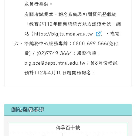
blg.sce@deps.ntnu.edu.tw；另8月份考試
預計112年4月10日起開始報名。
左邊區域內容
網站架構導覽
傳承百十載
歷史沿革
東里校歌
校景寫真
東里校徽
校史文物
老照片展
歷任教職
歷任校長
畢業照
110校慶網