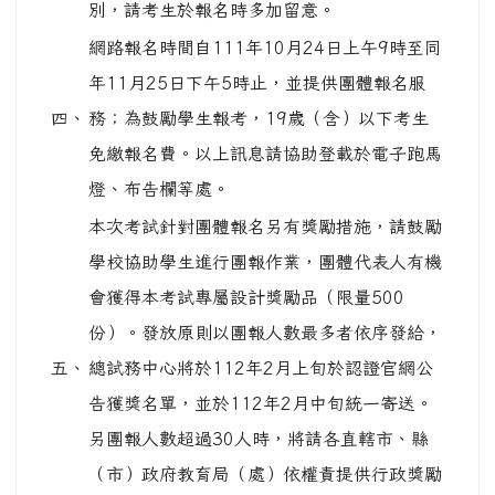
本次考試針對團體報名另有獎勵措施，請鼓勵
學校協助學生進行團報作業，團體代表人有機
會獲得本考試專屬設計獎勵品（限量500
份）。發放原則以團報人數最多者依序發給，
五、
總試務中心將於112年2月上旬於認證官網公
告獲獎名單，並於112年2月中旬統一寄送。
另團報人數超過30人時，將請各直轄市、縣
（市）政府教育局（處）依權責提供行政獎勵
或另行嘉勉。
有關考試簡章、報名系統及相關資訊登載於
「教育部112年閩南語語言能力認證考試」網
站（https://blgjts.moe.edu.tw
），或電
六、
洽總務中心服務專線：0800-699-566(免付
費) / (02)7749-3664；服務信箱：