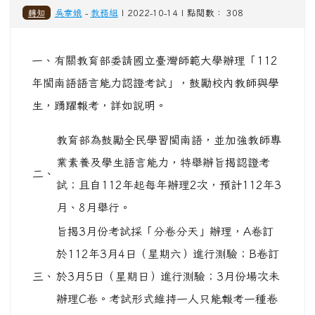
教育部為鼓勵全民學習閩南語，並加強教師專
業素養及學生語言能力，特舉辦旨揭認證考
二、
試；且自112年起每年辦理2次，預計112年3
月、8月舉行。
旨揭3月份考試採「分卷分天」辦理，A卷訂
於112年3月4日（星期六）進行測驗；B卷訂
三、
於3月5日（星期日）進行測驗；3月份場次未
辦理C卷。考試形式維持一人只能報考一種卷
別，請考生於報名時多加留意。
網路報名時間自111年10月24日上午9時至同
年11月25日下午5時止，並提供團體報名服
四、
務；為鼓勵學生報考，19歲（含）以下考生
免繳報名費。以上訊息請協助登載於電子跑馬
燈、布告欄等處。