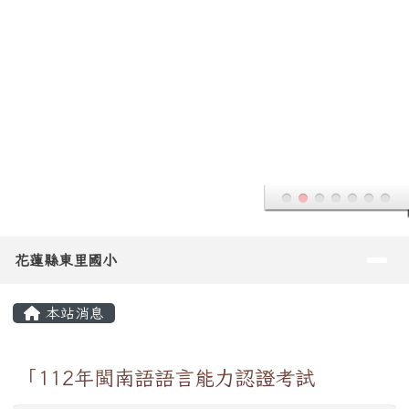
花蓮縣東里國小
跳至主內容區
導覽列
花蓮縣東里國小
頁尾區域
主內容區域
本站消息
「112年閩南語語言能力認證考試
轉知
吳幸娥
-
教務組
| 2022-10-14 | 點閱數： 308
一、有關教育部委請國立臺灣師範大學辦理「112
年閩南語語言能力認證考試」，鼓勵校內教師與學
生，踴躍報考，詳如說明。