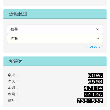
[
more...
]
計數器
今天：
昨天：
本週：
本月：
總計：
【花蓮縣富里鄉東里國民小學 Hualien County
Dongli Elementary School】
【電話：03-8861161】 【傳真：03-8861050】
【網站管理者：connie.hong1030@gmail.com】
【地址：(983)花蓮縣富里鄉東里村道化路74號
[本