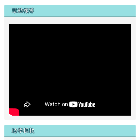
助學捐款
一、 戶名：
花蓮縣富里鄉東里國民小學
二、銀行代號：
6210043( 花蓮縣富里鄉農會 )
三、帳號：
00043160094160
活動動態影片
東里國小拉拉鍊樂團 小城夏天
2024東里國小????聖誕節派對
20230825 05 東里國小勇奪國際邀請賽足球冠軍
20230521 05 東里國小足球隊長潘禹彤 榮獲總統教育