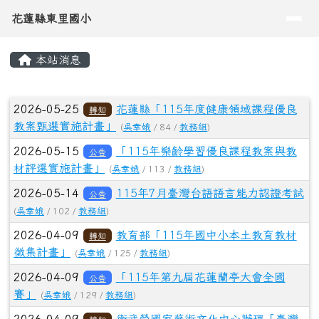
徵集計畫」
(
吳幸娥
/ 125 /
教務組
)
2026-04-09
「115年第九屆花蓮蘭亭大會全國
公告
賽」
(
吳幸娥
/ 129 /
教務組
)
2026-04-09
衛武營國家藝術文化中心辦理「臺灣
轉知
舞蹈記憶地圖」計畫全民舞蹈照片徵件活動
(
吳幸娥
/ 147 /
教務組
)
2026-03-25
公視兒少節目《小一新生的機智生活》舉辦
之甄選活動
(
吳幸娥
/ 161 /
閱讀
)
2026-03-25
UKMT(United Kingdom Mathematics
Trust)數學競試
(
吳幸娥
/ 103 /
閱讀
)
(目前頁次)
«
‹
1
2
3
4
5
6
7
8
9
下一頁
最後頁
10
›
»
左邊區域內容
網站架構導覽