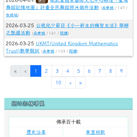
傳承百十載
歷史沿革
東里校歌
校景寫真
東里校徽
校史文物
老照片展
歷任教職
歷任校長
畢業照
110校慶網
學校簡介
本校位置
願景與分析
學校特色
課程計畫
新聞專區