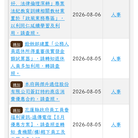
好．法律倫理深耕」專案
法紀教育訓練相關教材業
2026-08-06
人事
置於「政風業務專區」，
以利同仁延續學習及利
用，請查照。
銓敘部建置「公務人
轉知
員退休所得重審後實發金
額試算器」，請轉知退休
2026-08-05
人事
人員多加利用，轉請查
照。
本府與傑升通信股份
轉知
有限公司簽訂特約商店消
2026-08-05
人事
費優惠合約，請查照。
花蓮縣政府員工員眷
轉知
福利資訊-遠傳電信【8月
優惠方案】，請查照並轉
2026-08-05
人事
知 貴機關(構)轄下員工及