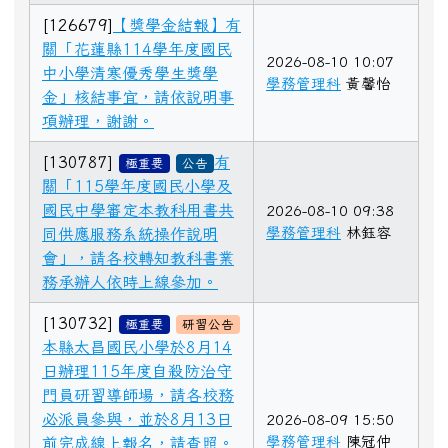
[126679]
【獎學金結報】有
關「花蓮縣114學年度國民
2026-08-10 10:07
中小學清寒優秀學生獎學
學務管理科
黃馨怡
金」核結事宜，請依說明事
項辦理，謝謝。
[130787]
有
極重要
公告
關「115學年度國民小學及
國民中學審定本教科用書共
2026-08-10 09:38
學務管理科
林鈺容
同供應服務系統操作說明
會」，請各校轉知教科書業
務承辦人依時上線參加。
[130732]
極重要
研習公告
本縣太昌國民小學於8月14
日辦理115年度自殺防治守
門員研習導師場，請各校務
必派員參與，並於8月13日
2026-08-09 15:50
學務管理科
陳冠仲
前完成線上報名，請查照。