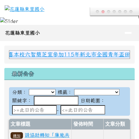
花蓮縣東里國小
跳至主內容區
導覽列
花蓮縣東里國小
頁尾區域
上中區域內容
本校六智簡芝宣參加115年新北市全國青年盃田徑公開賽
最新公告
分類：
標籤：
關鍵字：
日期範圍：
日期範圍：
-
文章標題
發佈時間
文章分類
請協助轉知「廉能共
轉知