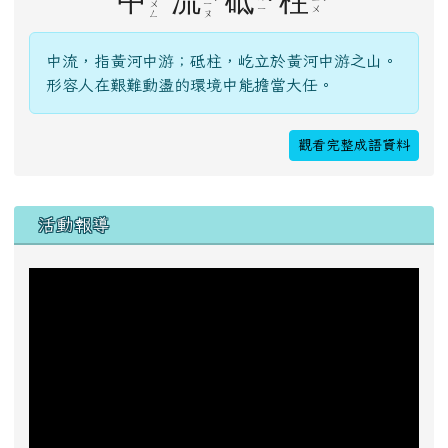
中
流
砥
柱
ˊ
ˇ
ˋ
ㄨ
ㄧ
ㄧ
ㄨ
ㄥ
ㄡ
中流，指黃河中游；砥柱，屹立於黃河中游之山。
形容人在艱難動盪的環境中能擔當大任。
觀看完整成語資料
右邊區域內容
活動報導