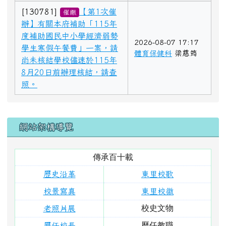
[130781]
【第1次催
催繳
辦】有關本府補助「115年
度補助國民中小學經濟弱勢
2026-08-07 17:17
學生寒假午餐費」一案，請
體育保健科
梁慈筠
尚未核結學校儘速於115年
8月20日前辦理核結，請查
照。
左邊區域內容
網站架構導覽
傳承百十載
歷史沿革
東里校歌
校景寫真
東里校徽
校史文物
老照片展
歷任教職
歷任校長