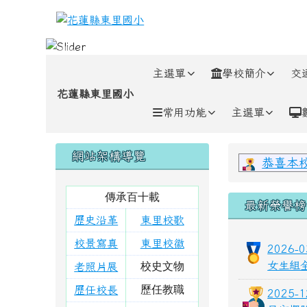
跳至主內容區
花蓮縣東里國小
導覽列
主選單
學校簡介
交
花蓮縣東里國小
常用功能
主選單
頁尾區域
左邊區域內容
上中區
網站架構導覽
恭喜本
傳承百十載
最新榮譽榜
歷史沿革
東里校歌
校景寫真
東里校徽
2026
女生組
校史文物
老照片展
歷任教職
歷任校長
2025