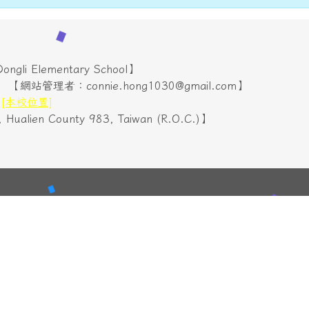
i Elementary School】
【網站管理者：connie.hong1030@gmail.com】
號
[本校位置]
p, Hualien County 983, Taiwan (R.O.C.)】