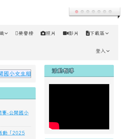
織
榮譽榜
照片
影片
下載區
登入
右邊區域內容
活動報導
公開國小女生組全能混合三項榮獲全國第一名！
開賽-公開國小
動「2025