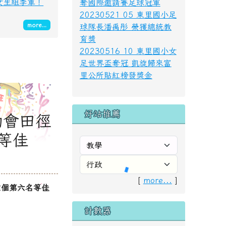
2女生組季軍！
奪國際邀請賽足球冠軍
20230521 05 東里國小足
more...
球隊長潘禹彤 榮獲總統教
育獎
20230516 10 東里國小女
足世界盃奪冠 凱旋歸來富
里公所貼紅榜發獎金
好站推薦
動會田徑
等佳
[
more...
]
2個第六名等佳
計數器