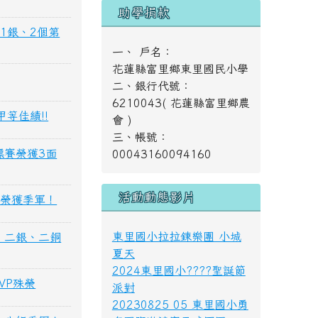
助學捐款
金1銀、2個第
一、 戶名：
花蓮縣富里鄉東里國民小學
二、銀行代號：
6210043( 花蓮縣富里鄉農
甲等佳績!!
會 )
三、帳號：
標賽榮獲3面
00043160094160
活動動態影片
生組榮獲季軍！
東里國小拉拉鍊樂團 小城
金、二銀、二銅
夏天
2024東里國小????聖誕節
VP殊榮
派對
20230825 05 東里國小勇