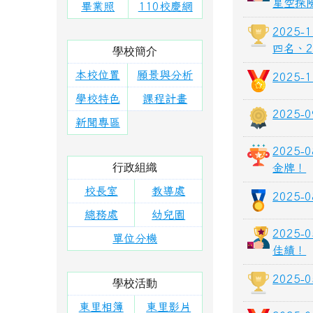
星空探
畢業照
110校慶網
2025
四名、
學校簡介
本校位置
願景與分析
2025
學校特色
課程計畫
2025
新聞專區
2025
行政組織
金牌！
校長室
教導處
2025
總務處
幼兒園
2025
單位分機
佳績！
2025
學校活動
東里相簿
東里影片