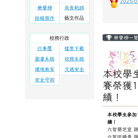
2025
榮譽榜
成長軌跡
藝文作品
投稿寫作
主內容
榮譽榜一
校務行政
行事曆
檔案下載
圖書系統
校務系統
環境教育
交通安全
本校學
安全守則
賽榮獲
績！
本校學生參加
績！
六智簡芝宣 
六智田曉青 跳