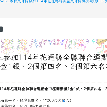
-05-07 本校足球隊參加114年花蓮縣縣長盃足球錦標賽榮獲U1
區域
覽
生參加114年花蓮縣全縣聯合運
1金1銀、2個第四名、2個第六名
114年花蓮縣全縣聯合運動會田徑賽榮獲1金1銀、2個第四名、
跳高第一名、鉛球第四名、4*200接力第六名
遠第四名、4*200接力第六名