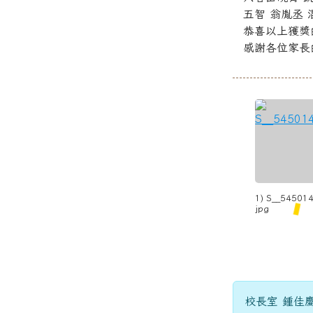
五智 翁胤丞 
恭喜以上獲獎
感謝各位家長
1) S__545014
jpg
校長室 鍾佳慶 