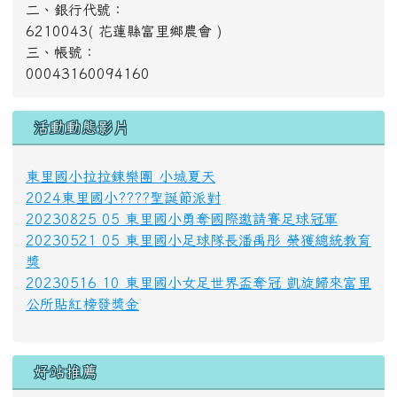
二、銀行代號：
6210043( 花蓮縣富里鄉農會 )
三、帳號：
00043160094160
活動動態影片
東里國小拉拉鍊樂團 小城夏天
2024東里國小????聖誕節派對
20230825 05 東里國小勇奪國際邀請賽足球冠軍
20230521 05 東里國小足球隊長潘禹彤 榮獲總統教育
獎
20230516 10 東里國小女足世界盃奪冠 凱旋歸來富里
公所貼紅榜發獎金
好站推薦