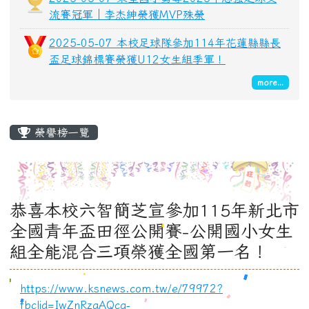
流賽冠軍｜李杰紳榮獲MVP殊榮
2025-05-07 本校足球隊參加114年花蓮縣縣長
盃足球錦標賽榮獲U12女生組季軍！
more...
主內容區域
榮譽榜一覽
恭喜本校六智簡芝宣參加115年新北市
全國青年盃田徑公開賽-公開國小女生
組全能混合三項榮獲全國第一名！
https://www.ksnews.com.tw/e/79972?
fbclid=IwZnRzaAQcg-