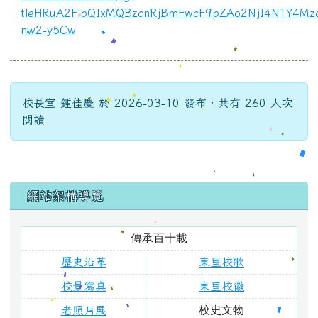
tleHRuA2FlbQIxMQBzcnRjBmFwcF9pZAo2NjI4NTY4Mzc
nw2-y5Cw
校長室 鍾佳慶 於 2026-03-10 發布，共有 260 人次
閱讀
左邊區域內容
網站架構導覽
傳承百十載
歷史沿革
東里校歌
校景寫真
東里校徽
校史文物
老照片展