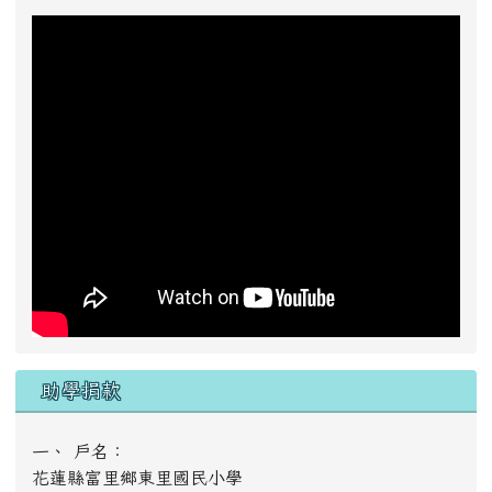
助學捐款
一、 戶名：
花蓮縣富里鄉東里國民小學